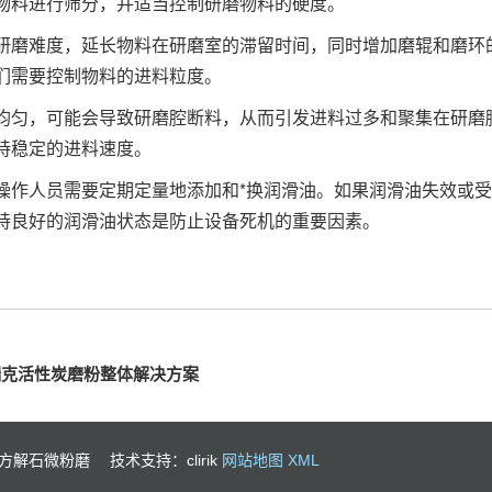
物料进行筛分，并适当控制研磨物料的硬度。
研磨难度，延长物料在研磨室的滞留时间，同时增加磨辊和磨环
们需要控制物料的进料粒度。
均匀，可能会导致研磨腔断料，从而引发进料过多和聚集在研磨
持稳定的进料速度。
操作人员需要定期定量地添加和*换润滑油。如果润滑油失效或
持良好的润滑油状态是防止设备死机的重要因素。
瑞克活性炭磨粉整体解决方案
 方解石微粉磨
技术支持：clirik
网站地图
XML